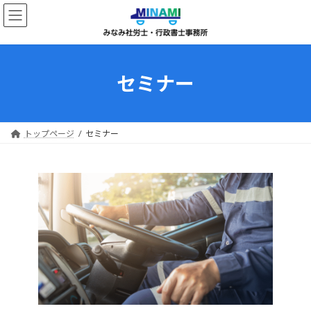
コ
ナ
ン
ビ
テ
ゲ
ン
ー
ツ
シ
へ
ョ
セミナー
ス
ン
キ
に
ッ
移
プ
動
トップページ
セミナー