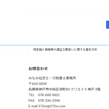
投
稿
の
特定個人情報等の適正な取扱いに関する基本方針
ペ
ー
お問合わせ
ジ
みなみ社労士・行政書士事務所
送
〒650-0034
兵庫県神戸市中央区京町80 クリエイト神戸 3階
り
TEL 078-600-0621
FAX 078-336-3346
E-mail 373sr@373sr.com