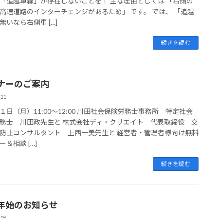
「追越車線」が存在しないことを！ 主な理由としては 「右側の
高速道路のインターチェンジがあるため」 です。 では、 「追越
無いなら右側車 […]
続きを読む
ナーのご案内
-11
１日（月）11:00～12:00 川田社会保険労務士事務所 特定社会
務士 川田政先生と 株式会社ディ・クリエイト 代表取締役 交
防止コンサルタント 上西一美先生と 経営者・管理者様向け無料
＆相談 […]
続きを読む
年始のお知らせ
-06