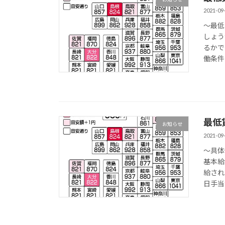
2021-09
～最低
しょう
るかで
働条件と
最低賃
お知らせ
2021-09
～具体
基本給
給され
日手当が