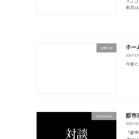
うござ
来月は
ホー
お知らせ
2025-12
今後と
都市
YouTubelive
2022-02
「都市