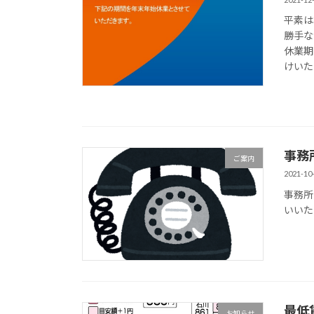
平素は
勝手な
休業期
けいたし
事務
ご案内
2021-10
事務所
いいた
最低賃
お知らせ