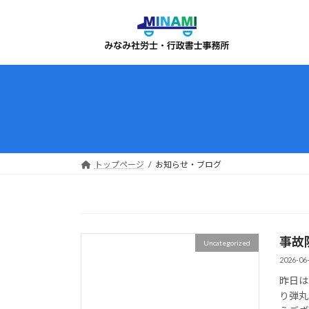
コ
ナ
ン
ビ
テ
ゲ
ン
ー
ツ
シ
へ
ョ
ス
ン
キ
に
ッ
移
プ
動
トップページ
お知らせ・ブログ
事故
Uncategorized
2026-06
昨日は
り弾丸