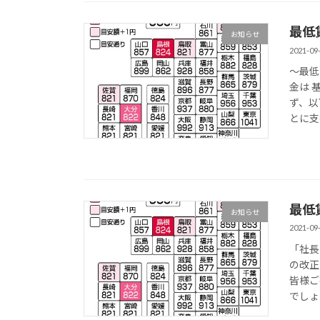
最低賃
お知らせ
2021-09
～最低
金は 
ず、以
とに支
最低
お知らせ
2021-09
「社長
の改正
皆様ご
でしょ