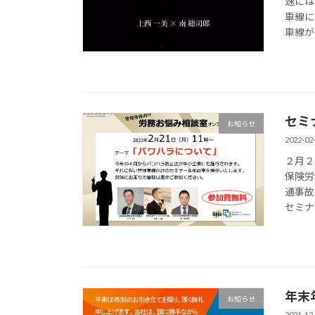
速には
車線に
車線が
セミ
お知らせ
2022-02
２月２
保険労
通事故
セミナー
年末
お知らせ
2021-12